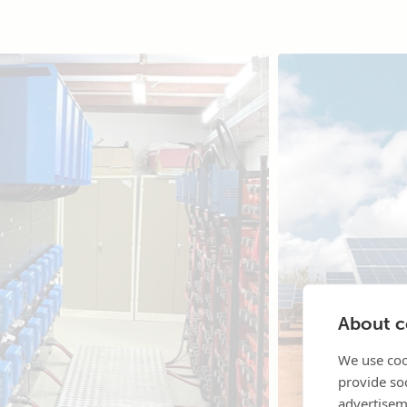
About co
We use coo
provide so
advertisem