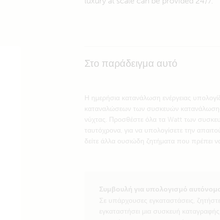
luxury at scale can be provided 24/7.
Στο παράδειγμα αυτό
Η ημερήσια κατανάλωση ενέργειας υπολογί
καταναλώσεων των συσκευών κατανάλωσης
νύχτας. Προσθέστε όλα τα Watt των συσκ
ταυτόχρονα, για να υπολογίσετε την απαιτο
δείτε άλλα ουσιώδη ζητήματα που πρέπει να
Συμβουλή για υπολογισμό αυτόνομ
Σε υπάρχουσες εγκαταστάσεις, ζητήστ
εγκαταστήσει μια συσκευή καταγραφής 