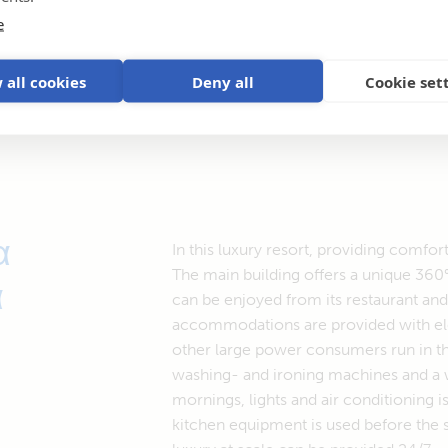
e
 all cookies
Deny all
Cookie set
α
In this luxury resort, providing comfort
The main building offers a unique 360
α
can be enjoyed from its restaurant and i
accommodations are provided with elec
other large power consumers run in t
washing- and ironing machines and a wa
mornings, lights and air conditioning i
kitchen equipment is used before the s