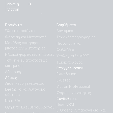
είναι η
Victron
Προϊόντα
Βοηθήματα
Όλα τα προϊόντα
Λογισμικό
Φόρτιση και Μετατροπή
Τεχνικές πληροφορίες
Μονάδες επιτήρησης
Πιστοποιητικά
μπαταριών & μπαταρίες
Φυλλάδια
Ηλιακοί φορτιστές & πίνακες
Υπολογιστής MPPT
Τοπική & εξ αποστάσεως
Τιμοκατάλογος
επιτήρηση
Επαγγελματικά
Αξεσουάρ
Εκπαίδευση
Λύσεις
Εκθέτες
Αποθήκευση ενέργειας
Victron Professional
Εφεδρικό και Αυτόνομο
Φόρουμ κοινότητας
σύστημα
Συνδεθείτε
Ναυτιλία
Πύλη VRM
Οχήματα Ελεύθερου Χρόνου
E-Order (Ηλ. παραγγελία) και