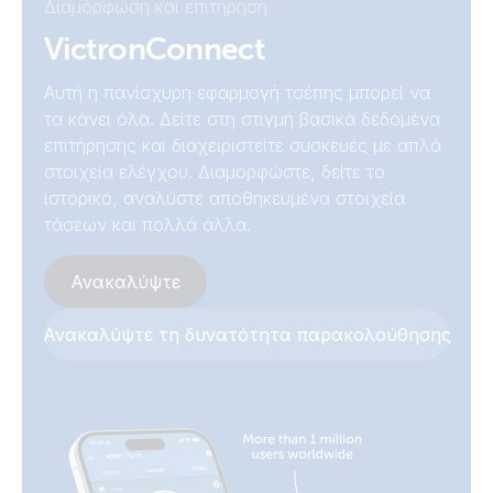
Διαμόρφωση και επιτήρηση
SmartSolar MPPT RS 450/200-MC4 (front)
Declaration of Conformity - SmartSolar MPPT RS
VictronConnect
SmartSolar MPPT RS 450/200-MC4 (left)
Αυτή η πανίσχυρη εφαρμογή τσέπης μπορεί να
ISO9001 certificate
τα κάνει όλα. Δείτε στη στιγμή βασικά δεδομένα
επιτήρησης και διαχειριστείτε συσκευές με απλά
SmartSolar MPPT RS 450/200-MC4 (mounting plate)
UK PSTI Statement of Compliance - SmartSolar MPPT RS
στοιχεία ελέγχου. Διαμορφώστε, δείτε το
ιστορικό, αναλύστε αποθηκευμένα στοιχεία
SmartSolar MPPT RS 450/200-MC4 (right)
τάσεων και πολλά άλλα.
Ανακαλύψτε
Ανακαλύψτε τη δυνατότητα παρακολούθησης