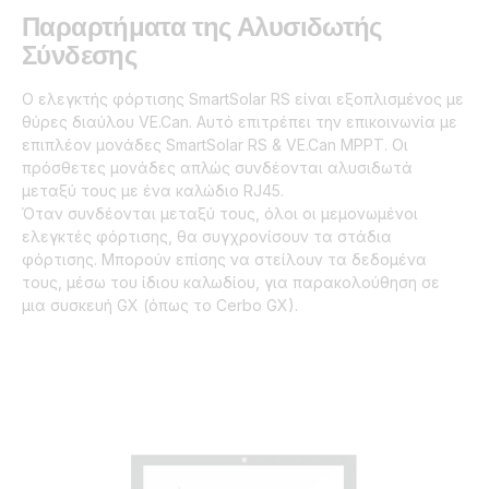
Παραρτήματα της Αλυσιδωτής
Σύνδεσης
Ο ελεγκτής φόρτισης SmartSolar RS είναι εξοπλισμένος με
θύρες διαύλου VE.Can. Αυτό επιτρέπει την επικοινωνία με
επιπλέον μονάδες SmartSolar RS & VE.Can MPPT. Οι
πρόσθετες μονάδες απλώς συνδέονται αλυσιδωτά
μεταξύ τους με ένα καλώδιο RJ45.
Όταν συνδέονται μεταξύ τους, όλοι οι μεμονωμένοι
ελεγκτές φόρτισης, θα συγχρονίσουν τα στάδια
φόρτισης. Μπορούν επίσης να στείλουν τα δεδομένα
τους, μέσω του ίδιου καλωδίου, για παρακολούθηση σε
μια συσκευή GX (όπως το Cerbo GX).