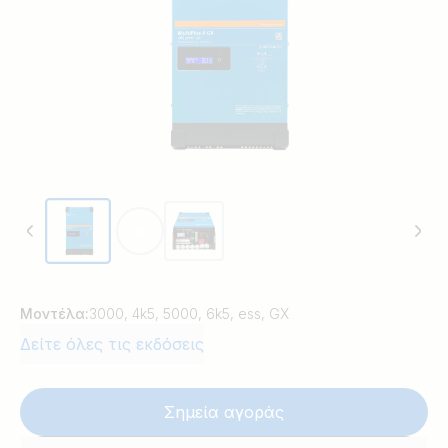
μπαταρίας, μπορεί επίσης να ρυθμιστεί για την
παροχή τροφοδότησης τριών φάσεων. Ένα κύριο
σύστημα που περιέχει τα προηγμένα
χαρακτηριστικά, όπως αδιάλειπτη τροφοδοσία
ρεύματος, ρύθμιση ορίου φορτίου και προσθήκη
της διαθεσιμότητας ηλεκτρικού ρεύματος
περιορίζεται από την ισχύ της μπαταρίας, μπορεί
να ελεγχθεί απευθείας μέσω τηλεφώνου ή έξυπνης
συσκευής. Καθώς επίσης μπορεί επίσης να
παρακολουθείται εξ αποστάσεως.
Μοντέλα:
3000, 4k5, 5000, 6k5, ess, GX
Δείτε όλες τις εκδόσεις
Σημεία αγοράς