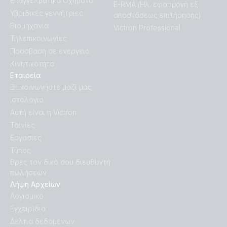
Επαγγελματικά Οχήματα
E-RMA (Ηλ. εφαρμογή εξ
Υβριδικές γεννήτριες
αποστάσεως επιτήρησης)
Certificate TOR Erzeuger Typ A v1.2 - All MultiPlus-II (GX)
Βιομηχανία
Victron Professional
3k & 5k
Τηλεπικοινωνίες
Πρόσβαση σε ενέργεια
Certificate TOR Erzeuger type A - MultiPlus-II (GX)
Κινητικότητα
24V/48V - 3kVA 4k5 5kVA 6k5 230V (Austria)
Εταιρεία
Επικοινωνήστε μαζί μας
Certificate UNE 206007-1 - all MultiPlus-II (GX) 3k & 5k
Ιστολόγιο
(Spain)
Αυτή είναι η Victron
Ταινίες
Declaration of Conformity - MultiPlus-II 3000VA & 5000VA
Εργασίες
Τύπος
Βρες τον δικό σου διευθυντή
Declaration of Conformity - MultiPlus-II GX (EU doc RED)
πωλήσεων
Λήψη Αρχείων
ISO9001 certificate
Λογισμικό
Εγχειρίδια
UK PSTI Statement of Compliance - MultiPlus-II GX
Δελτία δεδομένων