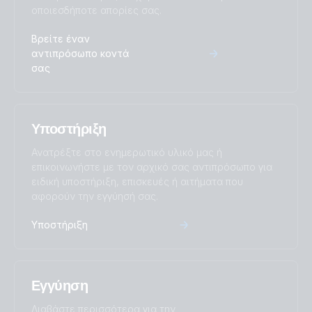
οποιεσδήποτε απορίες σας.
MultiPlus-II 48V 5kVA 50-70 230V GX (left)
Certificate ESS G99/1 - MultiPlus-II (GX) 3k, 4k5, 5k, 6k5
Βρείτε έναν
(NI)
αντιπρόσωπο κοντά
MultiPlus-II 48V 5kVA 50-70 230V GX (right)
σας
Certificate ESS G99/NI-1 MultiPlus-II (GX) 48/3000/35-32 &
48/5000/70-50
Υποστήριξη
Certificate ESS IEC 62109-1, 62109-2 - MultiPlus-II (GX) 4k5
& 6k5
Ανατρέξτε στο ενημερωτικό υλικό μας ή
επικοινωνήστε με τον αρχικό σας αντιπρόσωπο για
ειδική υποστήριξη, επισκευές ή αιτήματα που
Certificate ESS IEC 62116 - all MultiPlus-II and MultiPlus-II GX
αφορούν την εγγύησή σας.
Certificate ESS NRS 097-2-1 - MultiPlus-II (GX) 3k & 5k
Υποστήριξη
Certificate ESS NRS 097-2-1 - MultiPlus-II 3k 4k5 5k 6k5
(GX) (South Africa)
Εγγύηση
Διαβάστε περισσότερα για την