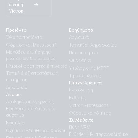
είναι η
Victron
Certificate IEC 62040-1 - MultiPlus-II (GX) 4k5 & 6k5
Προϊόντα
Βοηθήματα
Certificate IEC 62109, 62116, 61000 MultiPlus-II (GX)
Όλα τα προϊόντα
Λογισμικό
48/3000, 48/5000 Chile
Φόρτιση και Μετατροπή
Τεχνικές πληροφορίες
Μονάδες επιτήρησης
Πιστοποιητικά
Certificate IEC-62116, 62109-1, 62109-2 - MultiPlus-II (GX)
μπαταριών & μπαταρίες
Φυλλάδια
24/3000 (Chile)
Ηλιακοί φορτιστές & πίνακες
Υπολογιστής MPPT
Τοπική & εξ αποστάσεως
Τιμοκατάλογος
Certificate IEC/EN 621091 / 62019-2 / 62040-1 - MultiPlus-II
επιτήρηση
Επαγγελματικά
(GX) 3kVA, 5kVA, 8kVA and 10kVA
Αξεσουάρ
Εκπαίδευση
Λύσεις
Εκθέτες
Certificate PTPiREE - MultiPlus-II (GX) 24V/48V 3kVA,
Αποθήκευση ενέργειας
Victron Professional
5kVA, 8kVA, 10kVA, 15kVA (Poland)
Εφεδρικό και Αυτόνομο
Φόρουμ κοινότητας
σύστημα
Συνδεθείτε
Ναυτιλία
Certificate Safety EN/IEC 60335-2-29/62040-1/62109-
Πύλη VRM
1/62109-2 MultiPlus-II 48/3000/35-32 (GX) & 48/5000/70-
Οχήματα Ελεύθερου Χρόνου
E-Order (Ηλ. παραγγελία) και
50 (GX)