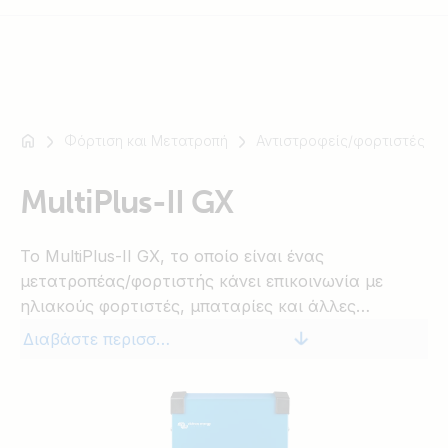
Φόρτιση και Μετατροπή
Αντιστροφείς/φορτιστές
Για
παράδειγμα
SmartSolar
MultiPlus-II GX
Multiplus-
II
Το MultiPlus-II GΧ, το οποίο είναι ένας
Orion
μετατροπέας/φορτιστής κάνει επικοινωνία με
XS
ηλιακούς φορτιστές, μπαταρίες και άλλες
SmartShunt
συσκευές για να ελέγχει ηλεκτρικό εξοπλισμό που
Διαβάστε περισσότερα
είναι συνδεμένη στο δίκτυο, ανεξάρτητο από
δίκτυο ή απομακρυσμένο. Το MultiPlus-II GX, το
οποίο μπορεί να λειτουργείται παράλληλα για
υψηλότερη έξοδο ισχύος ή ταχύτητα φόρτισης