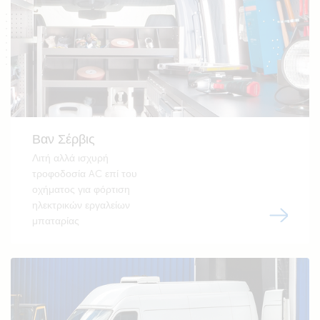
Βαν Σέρβις
Λιτή αλλά ισχυρή
τροφοδοσία AC επί του
οχήματος για φόρτιση
ηλεκτρικών εργαλείων
μπαταρίας