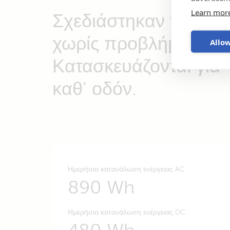
Learn mor
Σχεδιάστηκαν για ισχ
χωρίς προβλήματα.
Allow
Κατασκευάζονται για
καθ’ οδόν.
Ημερήσια κατανάλωση ενέργειας AC
890 Wh
Ημερήσια κατανάλωση ενέργειας DC