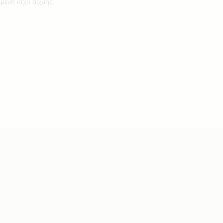
μενη ισχύ αιχμής.