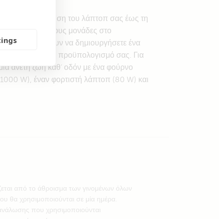
ετη. Από τη φόρτιση του λάπτοπ σας έως τη
ζίνας, οι επί μέρους μονάδες στο
tings
gy σας επιτρέπουν να δημιουργήσετε ένα
ιαγραφές και τον προϋπολογισμό σας. Για
μια άνετη ζωή καθ’ οδόν με ένα φούρνο
(1000 W), έναν φορτιστή λάπτοπ (80 W) και
ζεται από το άθροισμα των γινομένων όλων
υ θα χρησιμοποιούνται σε μία ημέρα.
ανάλωσης που χρησιμοποιούνται