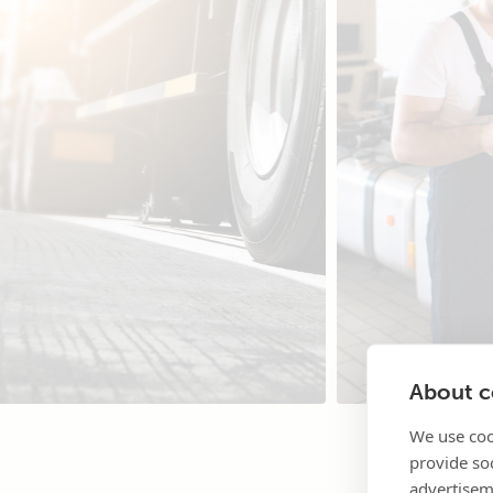
About co
We use coo
provide so
advertisem