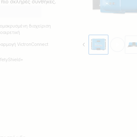
 πιο σκληρές συνθήκες.
ομακρυσμένη διαχείριση
οαιρετική
αρμογή VictronConnect
fetyShield+