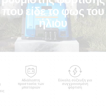
που είδε το φως του
ήλιου
Αδιάλειπτη
Εύκολη σύζευξη για
ή
προστασία των
συγχρονισμένη
μπαταριών
φόρτιση
εις