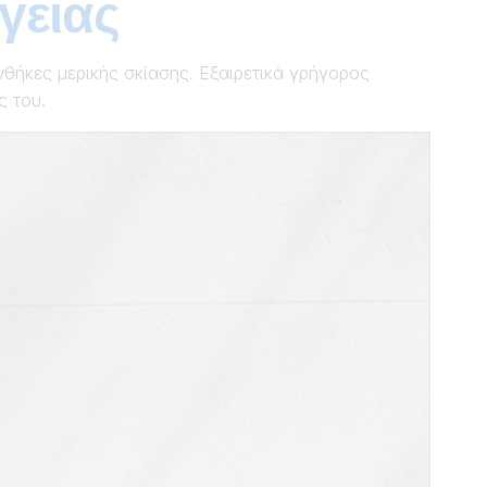
γειας
νθήκες μερικής σκίασης. Εξαιρετικά γρήγορος
ς του.