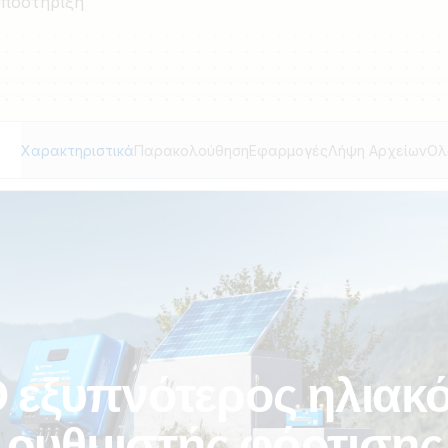
υποστήριξη
Χαρακτηριστικά
Παρακολούθηση
Εφαρμογές
Λήψη Αρχείων
Ολ
 εξυπνότερος ηλιακ
ρυθμιστής φόρτισης