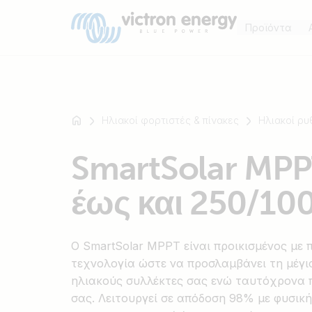
Προϊόντα
Ηλιακοί φορτιστές & πίνακες
Ηλιακοί ρυ
Για
SmartSolar MPP
παράδειγμα
SmartSolar
έως και 250/10
Multiplus-
II
Orion
Ο SmartSolar MPPT είναι προικισμένος με
XS
τεχνολογία ώστε να προσλαμβάνει τη μέγι
SmartShunt
ηλιακούς συλλέκτες σας ενώ ταυτόχρονα π
σας. Λειτουργεί σε απόδοση 98% με φυσική