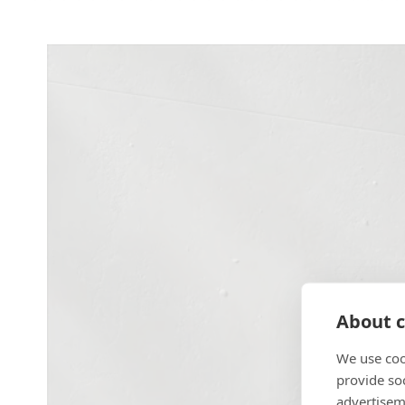
About c
We use coo
provide so
advertisem