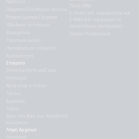
Ναυτιλία
Πύλη VRM
Οχήματα Ελεύθερου Χρόνου
E-Order (Ηλ. παραγγελία) και
Επαγγελματικά Οχήματα
E-RMA (Ηλ. εφαρμογή εξ
Υβριδικές γεννήτριες
αποστάσεως επιτήρησης)
Βιομηχανία
Victron Professional
Τηλεπικοινωνίες
Πρόσβαση σε ενέργεια
Κινητικότητα
Εταιρεία
Επικοινωνήστε μαζί μας
Ιστολόγιο
Αυτή είναι η Victron
Ταινίες
Εργασίες
Τύπος
Βρες τον δικό σου διευθυντή
πωλήσεων
Λήψη Αρχείων
Λογισμικό