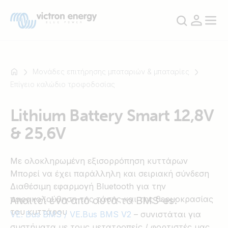
Μονάδες επιτήρησης μπαταριών & μπαταρίες
Επίγειο καλώδιο τροφοδοσίας
Για
Lithium Battery Smart 12,8V
παράδειγμα
& 25,6V
SmartSolar
Multiplus-
II
Με ολοκληρωμένη εξισορρόπηση κυττάρων
Orion
Μπορεί να έχει παράλληλη και σειριακή σύνδεση
XS
Διαθέσιμη εφαρμογή Bluetooth για την
SmartShunt
παρακολούθηση της τάσης και της θερμοκρασίας
Απαιτεί ένα από αυτά τα BMS-es:
του κυττάρου
VE. Bus BMS / VE.Bus BMS V2
– συνιστάται για
συστήματα με τους μετατροπείς / φορτιστές μας.