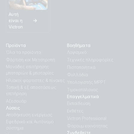
Αυτή
είναι η
Victron
Προϊόντα
Βοηθήματα
Όλα τα προϊόντα
Λογισμικό
Φόρτιση και Μετατροπή
Τεχνικές πληροφορίες
Μονάδες επιτήρησης
Πιστοποιητικά
μπαταριών & μπαταρίες
Φυλλάδια
Ηλιακοί φορτιστές & πίνακες
Υπολογιστής MPPT
Τοπική & εξ αποστάσεως
Τιμοκατάλογος
επιτήρηση
Επαγγελματικά
Αξεσουάρ
Εκπαίδευση
Λύσεις
Εκθέτες
Αποθήκευση ενέργειας
Victron Professional
Εφεδρικό και Αυτόνομο
Φόρουμ κοινότητας
σύστημα
Συνδεθείτε