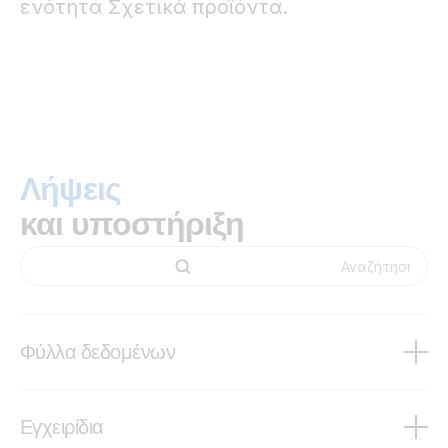
ενότητα Σχετικά προϊόντα.
Λήψεις
και υποστήριξη
Φύλλα δεδομένων
12,8 & 25,6 Volt lithium iron phosphate batteries Smart
Εγχειρίδια