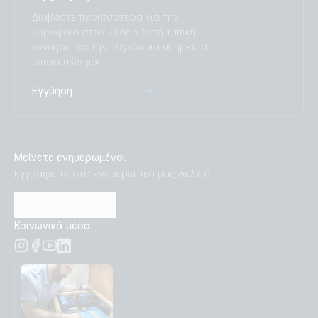
Διαβάστε περισσότερα για την
κορυφαία στον κλάδο 5ετή τυπική
Inverter 12V 500VA VE.Direct (top)
εγγύηση και την παγκόσμια υπηρεσία
επισκευών μας.
Inverter 12V 800VA 120V VE Direct NEMA 5-15R
(conn)
Εγγύηση
Inverter 12V 800VA 120V VE.Direct NEMA 5-15R (front)
Μείνετε ενημερωμένοι
Inverter 12V 800VA 120V VE.Direct NEMA 5-15R (left)
Εγγραφείτε στο ενημερωτικό μας δελτίο
Inverter 12V 800VA 120V VE.Direct NEMA 5-15R (plug)
Κάντε εγγραφή
Κοινωνικά μέσα
Inverter 12V 800VA 120V VE.Direct NEMA 5-15R (right)
Inverter 12V 800VA 120V VE.Direct NEMA 5-15R (top)
Inverter 12V 800VA VE.Direct (top)