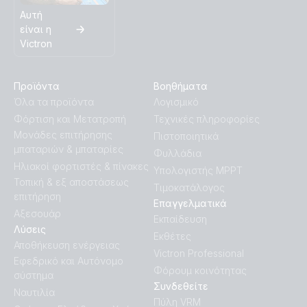
Αυτή
είναι η
Inverter 24V 1200VA 120V VE.Direct NEMA (conn)
Victron
Inverter 24V 1200VA 120V VE.Direct NEMA (front)
Προϊόντα
Βοηθήματα
Όλα τα προϊόντα
Λογισμικό
Inverter 24V 1200VA 120V VE.Direct NEMA (left)
Φόρτιση και Μετατροπή
Τεχνικές πληροφορίες
Μονάδες επιτήρησης
Πιστοποιητικά
Inverter 24V 1200VA 120V VE.Direct NEMA (plug)
μπαταριών & μπαταρίες
Φυλλάδια
Ηλιακοί φορτιστές & πίνακες
Υπολογιστής MPPT
Inverter 24V 1200VA 120V VE.Direct NEMA (right)
Τοπική & εξ αποστάσεως
Τιμοκατάλογος
επιτήρηση
Επαγγελματικά
Inverter 24V 1200VA 120V VE.Direct NEMA (top)
Αξεσουάρ
Εκπαίδευση
Λύσεις
Εκθέτες
Αποθήκευση ενέργειας
Inverter 24V 1200VA 120V VE.Direct NEMA GFCI
Victron Professional
Εφεδρικό και Αυτόνομο
(front)
Φόρουμ κοινότητας
σύστημα
Συνδεθείτε
Ναυτιλία
Inverter 24V 1200VA 120V VE.Direct NEMA GFCI (left)
Πύλη VRM