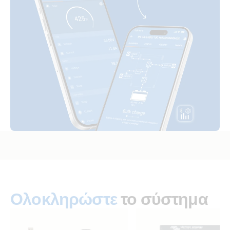
Inverter 12V 250VA 120V VE.Direct NEMA 5-15R (right)
Certificate Safety UL 458 - Inverter VE.Direct 250VA -
1600VA
Inverter 12V 375VA 120V VE.Direct (side)
Declaration of Conformity - Inverter VE.Direct 250VA -
1200VA & Sun Inverters
Inverter 12V 375VA 120V VE.Direct (side)
ISO9001 certificate
Inverter 12V 375VA 120V VE.Direct NEMA 5-15R (conn)
Inverter 12V 375VA 120V VE.Direct NEMA 5-15R (front)
Inverter 12V 375VA 120V VE.Direct NEMA 5-15R (left)
Inverter 12V 375VA 120V VE.Direct NEMA 5-15R (plug)
Ολοκληρώστε
το σύστημα
Inverter 12V 375VA 120V VE.Direct NEMA 5-15R (right)