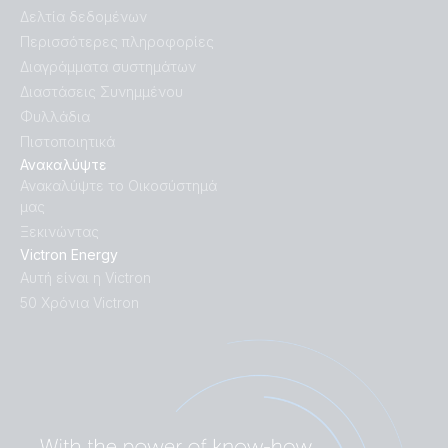
Inverter 24V 1200VA 230V VE.Direct (top)
Δελτία δεδομένων
Περισσότερες πληροφορίες
Inverter 24V 250VA 120V VE.Direct (conn)
Διαγράμματα συστημάτων
Διαστάσεις Συνημμένου
Inverter 24V 250VA 120V VE.Direct (output)
Φυλλάδια
Πιστοποιητικά
Ανακαλύψτε
Inverter 24V 250VA 120V VE.Direct (side)
Ανακαλύψτε το Οικοσύστημά
μας
Inverter 24V 250VA 120V VE.Direct (sidetop)
Ξεκινώντας
Victron Energy
Inverter 24V 250VA 120V VE.Direct (top)
Αυτή είναι η Victron
50 Χρόνια Victron
Inverter 24V 250VA 120V VE.Direct NEMA 5-15R
(conn)
Inverter 24V 250VA 120V VE.Direct NEMA 5-15R
(front)