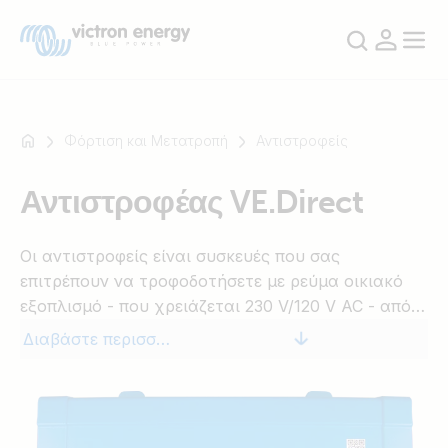
Φόρτιση και Μετατροπή
Αντιστροφείς
Αντιστροφέας VE.Direct
Για
παράδειγμα
Οι αντιστροφείς είναι συσκευές που σας
SmartSolar
επιτρέπουν να τροφοδοτήσετε με ρεύμα οικιακό
Multiplus-
εξοπλισμό - που χρειάζεται 230 V/120 V AC - από
II
μπαταρίες 'αναψυχής' ή 'οχημάτων' ονομαστικής
Orion
Διαβάστε περισσότερα
τάσης 12 V, 24 V ή 48 V DC.
XS
SmartShunt