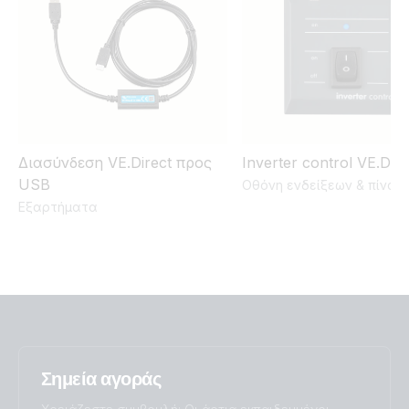
Inverter 12V 375VA 120V VE.Direct NEMA 5-15R (top)
Inverter 12V 375VA VE.Direct (front)
Inverter 12V 375VA VE.Direct (top)
Διασύνδεση VE.Direct προς
Inverter control VE.Dire
Inverter 12V 375VA VE.Direct Schuko (top)
USB
Οθόνη ενδείξεων & πίνακ
Εξαρτήματα
Inverter 12V 500VA 120V VE.Direct (conn)
Inverter 12V 500VA 120V VE.Direct (output)
Inverter 12V 500VA 120V VE.Direct (side)
Inverter 12V 500VA 120V VE.Direct (sidetop)
Σημεία αγοράς
Inverter 12V 500VA 120V VE.Direct (top)