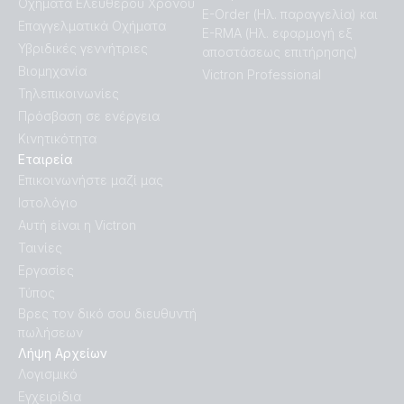
Οχήματα Ελεύθερου Χρόνου
E-Order (Ηλ. παραγγελία) και
Επαγγελματικά Οχήματα
E-RMA (Ηλ. εφαρμογή εξ
Inverter 24V 1200VA 120V VE.Direct NEMA GFCI (rear)
Υβριδικές γεννήτριες
αποστάσεως επιτήρησης)
Βιομηχανία
Victron Professional
Inverter 24V 1200VA 120V VE.Direct NEMA GFCI
Τηλεπικοινωνίες
(right)
Πρόσβαση σε ενέργεια
Κινητικότητα
Inverter 24V 1200VA 120V VE.Direct NEMA GFCI (top)
Εταιρεία
Επικοινωνήστε μαζί μας
Inverter 24V 1200VA 230V VE.Direct (front-angle)
Ιστολόγιο
Αυτή είναι η Victron
Inverter 24V 1200VA 230V VE.Direct (front)
Ταινίες
Εργασίες
Τύπος
Inverter 24V 1200VA 230V VE.Direct
Βρες τον δικό σου διευθυντή
(side_connections)
πωλήσεων
Λήψη Αρχείων
Inverter 24V 1200VA 230V VE.Direct (side_socket)
Λογισμικό
Εγχειρίδια