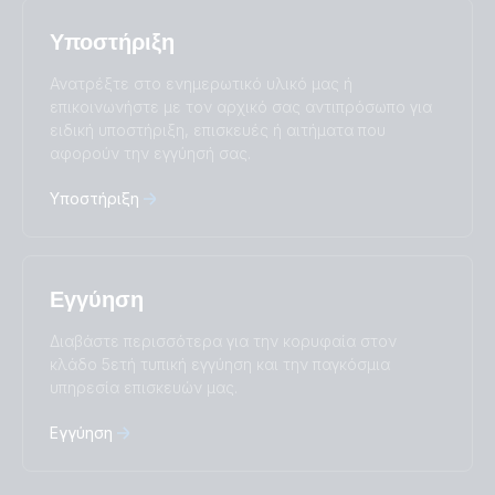
Română
Slovenščina
Υποστήριξη
Subscribe
Suomalainen
Svenska
Türkçe
Ελληνικά
Ανατρέξτε στο ενημερωτικό υλικό μας ή
Русский
Українська
επικοινωνήστε με τον αρχικό σας αντιπρόσωπο για
中國人
ειδική υποστήριξη, επισκευές ή αιτήματα που
αφορούν την εγγύησή σας.
Υποστήριξη
Εγγύηση
Διαβάστε περισσότερα για την κορυφαία στον
κλάδο 5ετή τυπική εγγύηση και την παγκόσμια
υπηρεσία επισκευών μας.
Εγγύηση