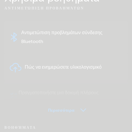
ΑΝΤΙΜΕΤΏΠΙΣΗ ΠΡΟΒΛΗΜΆΤΩΝ
Αντιμετώπιση προβλημάτων σύνδεσης
Bluetooth
Πώς να ενημερώσετε υλικολογισμικό
Πραγματοποιήστε μια δοκιμή πλήρους
συστήματος ή μεμονωμένου προϊόντος
Περισσότερα
Συχνές ερωτήσεις για VRM - Εξ Αποστάσεως
ΒΟΗΘΉΜΑΤΑ