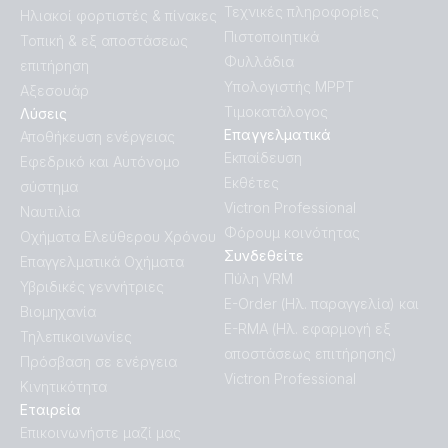
Τεχνικές πληροφορίες
Ηλιακοί φορτιστές & πίνακες
Πιστοποιητικά
Τοπική & εξ αποστάσεως
Φυλλάδια
επιτήρηση
Υπολογιστής MPPT
Αξεσουάρ
Τιμοκατάλογος
Λύσεις
Επαγγελματικά
Αποθήκευση ενέργειας
Εκπαίδευση
Εφεδρικό και Αυτόνομο
Εκθέτες
σύστημα
Victron Professional
Ναυτιλία
Φόρουμ κοινότητας
Οχήματα Ελεύθερου Χρόνου
Συνδεθείτε
Επαγγελματικά Οχήματα
Πύλη VRM
Υβριδικές γεννήτριες
E-Order (Ηλ. παραγγελία) και
Βιομηχανία
E-RMA (Ηλ. εφαρμογή εξ
Τηλεπικοινωνίες
αποστάσεως επιτήρησης)
Πρόσβαση σε ενέργεια
Victron Professional
Κινητικότητα
Εταιρεία
Επικοινωνήστε μαζί μας