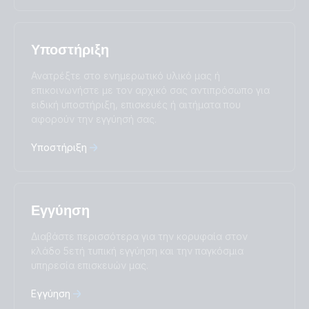
Nederlands
Norsk
I agree to receive the newsletter and accept the
Polskie
Português
Privacy Policy.
Română
Slovenščina
Υποστήριξη
Subscribe
Suomalainen
Svenska
Türkçe
Ελληνικά
Ανατρέξτε στο ενημερωτικό υλικό μας ή
Русский
Українська
επικοινωνήστε με τον αρχικό σας αντιπρόσωπο για
中國人
ειδική υποστήριξη, επισκευές ή αιτήματα που
αφορούν την εγγύησή σας.
Υποστήριξη
Εγγύηση
Διαβάστε περισσότερα για την κορυφαία στον
κλάδο 5ετή τυπική εγγύηση και την παγκόσμια
υπηρεσία επισκευών μας.
Εγγύηση