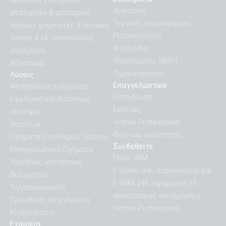
Λογισμικό
μπαταριών & μπαταρίες
Τεχνικές πληροφορίες
Ηλιακοί φορτιστές & πίνακες
Πιστοποιητικά
Τοπική & εξ αποστάσεως
Φυλλάδια
επιτήρηση
Υπολογιστής MPPT
Αξεσουάρ
Τιμοκατάλογος
Λύσεις
Επαγγελματικά
Αποθήκευση ενέργειας
Εκπαίδευση
Εφεδρικό και Αυτόνομο
Εκθέτες
σύστημα
Victron Professional
Ναυτιλία
Φόρουμ κοινότητας
Οχήματα Ελεύθερου Χρόνου
Συνδεθείτε
Επαγγελματικά Οχήματα
Πύλη VRM
Υβριδικές γεννήτριες
E-Order (Ηλ. παραγγελία) και
Βιομηχανία
E-RMA (Ηλ. εφαρμογή εξ
Τηλεπικοινωνίες
αποστάσεως επιτήρησης)
Πρόσβαση σε ενέργεια
Victron Professional
Κινητικότητα
Εταιρεία