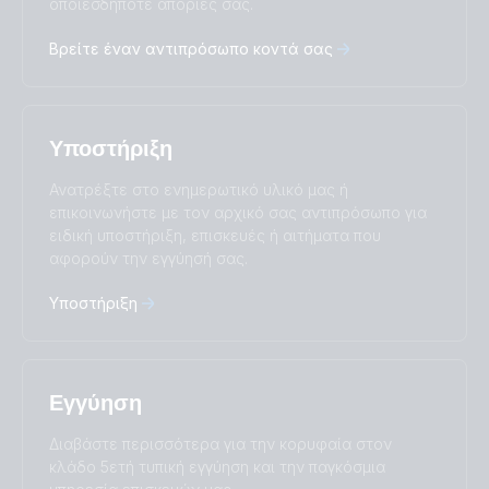
οποιεσδήποτε απορίες σας.
Deutsch
English
Español
Français
Βρείτε έναν αντιπρόσωπο κοντά σας
Italiano
Magyar
Nederlands
Norsk
I agree to receive the newsletter and accept the
Polskie
Português
Privacy Policy.
Română
Slovenščina
Υποστήριξη
Subscribe
Suomalainen
Svenska
Türkçe
Ελληνικά
Ανατρέξτε στο ενημερωτικό υλικό μας ή
Русский
Українська
επικοινωνήστε με τον αρχικό σας αντιπρόσωπο για
中國人
ειδική υποστήριξη, επισκευές ή αιτήματα που
αφορούν την εγγύησή σας.
Υποστήριξη
Εγγύηση
Διαβάστε περισσότερα για την κορυφαία στον
κλάδο 5ετή τυπική εγγύηση και την παγκόσμια