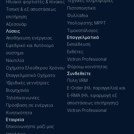
Τεχνικές πληροφορίες
Ηλιακοί φορτιστές & πίνακες
Πιστοποιητικά
Τοπική & εξ αποστάσεως
Φυλλάδια
επιτήρηση
Υπολογιστής MPPT
Αξεσουάρ
Τιμοκατάλογος
Λύσεις
Επαγγελματικά
Αποθήκευση ενέργειας
Εκπαίδευση
Εφεδρικό και Αυτόνομο
Εκθέτες
σύστημα
Victron Professional
Ναυτιλία
Φόρουμ κοινότητας
Οχήματα Ελεύθερου Χρόνου
Συνδεθείτε
Επαγγελματικά Οχήματα
Πύλη VRM
Υβριδικές γεννήτριες
E-Order (Ηλ. παραγγελία) και
Βιομηχανία
E-RMA (Ηλ. εφαρμογή εξ
Τηλεπικοινωνίες
αποστάσεως επιτήρησης)
Πρόσβαση σε ενέργεια
Victron Professional
Κινητικότητα
Εταιρεία
Επικοινωνήστε μαζί μας
Ιστολόγιο