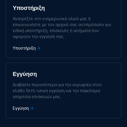
Română
Slovenščina
Υποστήριξη
Subscribe
Suomalainen
Svenska
Türkçe
Ελληνικά
Ανατρέξτε στο ενημερωτικό υλικό μας ή
Русский
Українська
επικοινωνήστε με τον αρχικό σας αντιπρόσωπο για
中國人
ειδική υποστήριξη, επισκευές ή αιτήματα που
αφορούν την εγγύησή σας.
Υποστήριξη
Εγγύηση
Διαβάστε περισσότερα για την κορυφαία στον
κλάδο 5ετή τυπική εγγύηση και την παγκόσμια
υπηρεσία επισκευών μας.
Εγγύηση