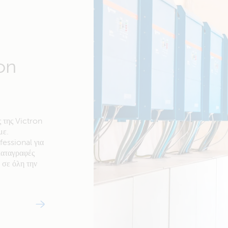
ron
 της Victron
με.
essional για
 καταγραφές
 σε όλη την