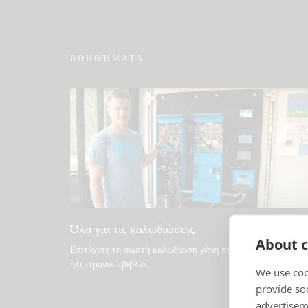
ΒΟΗΘΉΜΑΤΑ
Όλα για τις καλωδιώσεις
About c
Επιτύχετε τη σωστή καλωδίωση χάρη σε αυτό το
ηλεκτρονικό βιβλίο
.
We use coo
provide so
advertisem