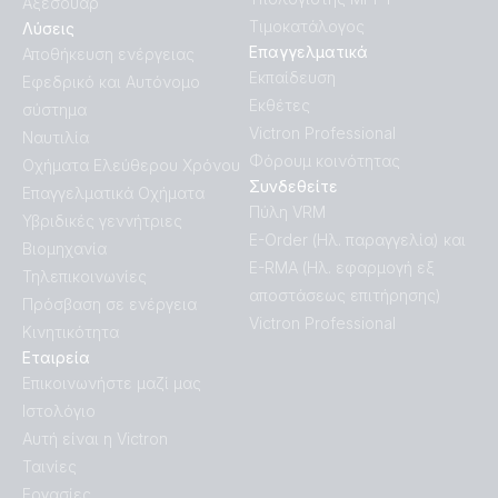
Αξεσουάρ
Τιμοκατάλογος
Λύσεις
Επαγγελματικά
Αποθήκευση ενέργειας
Εκπαίδευση
Εφεδρικό και Αυτόνομο
Εκθέτες
σύστημα
Victron Professional
Ναυτιλία
Φόρουμ κοινότητας
Οχήματα Ελεύθερου Χρόνου
Συνδεθείτε
Επαγγελματικά Οχήματα
Πύλη VRM
Υβριδικές γεννήτριες
E-Order (Ηλ. παραγγελία) και
Βιομηχανία
E-RMA (Ηλ. εφαρμογή εξ
Τηλεπικοινωνίες
αποστάσεως επιτήρησης)
Πρόσβαση σε ενέργεια
Victron Professional
Κινητικότητα
Εταιρεία
Επικοινωνήστε μαζί μας
Ιστολόγιο
Αυτή είναι η Victron
Ταινίες
Εργασίες