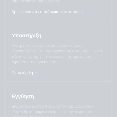
οποιεσδήποτε απορίες σας.
Deutsch
English
Español
Français
Βρείτε έναν αντιπρόσωπο κοντά σας
Italiano
Magyar
Nederlands
Norsk
I agree to receive the newsletter and accept the
Polskie
Português
Privacy Policy.
Română
Slovenščina
Υποστήριξη
Subscribe
Suomalainen
Svenska
Türkçe
Ελληνικά
Ανατρέξτε στο ενημερωτικό υλικό μας ή
Русский
Українська
επικοινωνήστε με τον αρχικό σας αντιπρόσωπο για
中國人
ειδική υποστήριξη, επισκευές ή αιτήματα που
αφορούν την εγγύησή σας.
Υποστήριξη
Εγγύηση
Διαβάστε περισσότερα για την κορυφαία στον
κλάδο 5ετή τυπική εγγύηση και την παγκόσμια