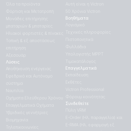
Όλα τα προϊόντα
Αυτή είναι η Victron
Φόρτιση και Μετατροπή
50 Χρόνια Victron
Βοηθήματα
Μονάδες επιτήρησης
Λογισμικό
μπαταριών & μπαταρίες
Τεχνικές πληροφορίες
Ηλιακοί φορτιστές & πίνακες
Πιστοποιητικά
Τοπική & εξ αποστάσεως
Φυλλάδια
επιτήρηση
Υπολογιστής MPPT
Αξεσουάρ
Τιμοκατάλογος
Λύσεις
Επαγγελματικά
Αποθήκευση ενέργειας
Εκπαίδευση
Εφεδρικό και Αυτόνομο
Εκθέτες
σύστημα
Victron Professional
Ναυτιλία
Φόρουμ κοινότητας
Οχήματα Ελεύθερου Χρόνου
Συνδεθείτε
Επαγγελματικά Οχήματα
Πύλη VRM
Υβριδικές γεννήτριες
E-Order (Ηλ. παραγγελία) και
Βιομηχανία
E-RMA (Ηλ. εφαρμογή εξ
Τηλεπικοινωνίες