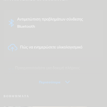
Αντιμετώπιση προβλημάτων σύνδεσης
Bluetooth
Πώς να ενημερώσετε υλικολογισμικό
Πραγματοποιήστε μια δοκιμή πλήρους
συστήματος ή μεμονωμένου προϊόντος
Περισσότερα
Συχνές ερωτήσεις για VRM - Εξ Αποστάσεως
ΒΟΗΘΉΜΑΤΑ
Παρακολούθηση