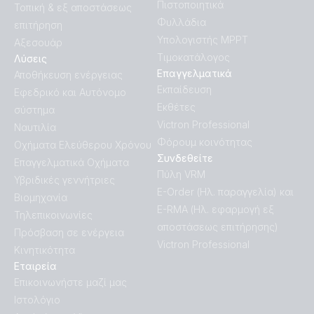
Πιστοποιητικά
Τοπική & εξ αποστάσεως
Φυλλάδια
επιτήρηση
Υπολογιστής MPPT
Αξεσουάρ
Τιμοκατάλογος
Λύσεις
Επαγγελματικά
Αποθήκευση ενέργειας
Εκπαίδευση
Εφεδρικό και Αυτόνομο
Εκθέτες
σύστημα
Victron Professional
Ναυτιλία
Φόρουμ κοινότητας
Οχήματα Ελεύθερου Χρόνου
Συνδεθείτε
Επαγγελματικά Οχήματα
Πύλη VRM
Υβριδικές γεννήτριες
E-Order (Ηλ. παραγγελία) και
Βιομηχανία
E-RMA (Ηλ. εφαρμογή εξ
Τηλεπικοινωνίες
αποστάσεως επιτήρησης)
Πρόσβαση σε ενέργεια
Victron Professional
Κινητικότητα
Εταιρεία
Επικοινωνήστε μαζί μας
Ιστολόγιο