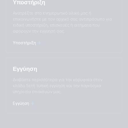
Υποστήριξη
Subscribe
Suomalainen
Svenska
Türkçe
Ελληνικά
Ανατρέξτε στο ενημερωτικό υλικό μας ή
Русский
Українська
επικοινωνήστε με τον αρχικό σας αντιπρόσωπο για
中國人
ειδική υποστήριξη, επισκευές ή αιτήματα που
αφορούν την εγγύησή σας.
Υποστήριξη
Εγγύηση
Διαβάστε περισσότερα για την κορυφαία στον
κλάδο 5ετή τυπική εγγύηση και την παγκόσμια
υπηρεσία επισκευών μας.
Εγγύηση