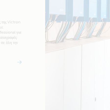
 της Victron
με.
essional για
 καταγραφές
 σε όλη την