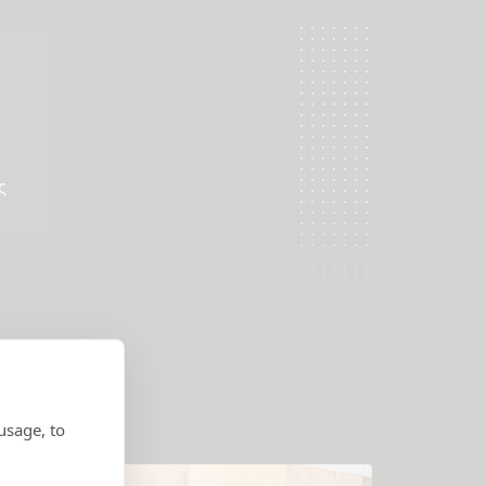
ς
usage, to