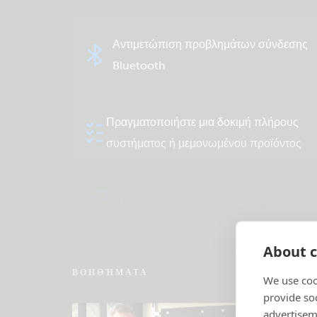
Αντιμετώπιση προβλημάτων σύνδεσης
Bluetooth
Πραγματοποιήστε μια δοκιμή πλήρους
συστήματος ή μεμονωμένου προϊόντος
Δείτε στη γνωσιακή βάση της κοινότητά
About c
ΒΟΗΘΉΜΑΤΑ
We use coo
provide so
advertisem