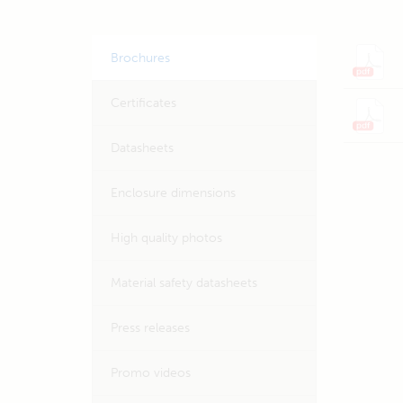
Brochures
Certificates
Datasheets
Enclosure dimensions
High quality photos
Material safety datasheets
Press releases
Promo videos