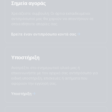
Ελληνικά
Σημεία αγοράς
Change language
Χρειάζεστε συμβουλή; Οι άρτια εκπαιδευμένοι
Čeština
Dansk
αντιπρόσωποί μας θα χαρούν να απαντήσουν σε
Deutsch
English
οποιεσδήποτε απορίες σας.
Español
Français
Βρείτε έναν αντιπρόσωπο κοντά σας
Italiano
Magyar
I agree to receive the newsletter and accept the
Nederlands
Norsk
Privacy Policy.
Polskie
Português
Română
Slovenščina
Subscribe
Υποστήριξη
Suomalainen
Svenska
Türkçe
Ελληνικά
Ανατρέξτε στο ενημερωτικό υλικό μας ή
επικοινωνήστε με τον αρχικό σας αντιπρόσωπο για
Русский
Українська
ειδική υποστήριξη, επισκευές ή αιτήματα που
中國人
αφορούν την εγγύησή σας.
Υποστήριξη