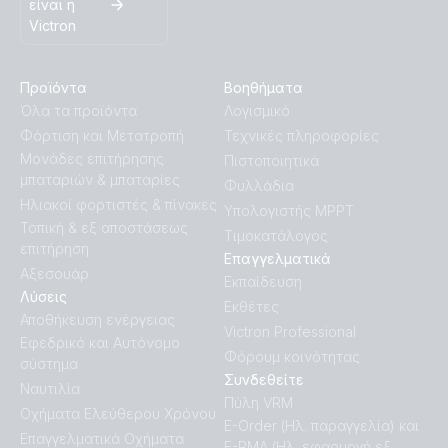
είναι η
Victron
Προϊόντα
Βοηθήματα
Όλα τα προϊόντα
Λογισμικό
Φόρτιση και Μετατροπή
Τεχνικές πληροφορίες
Μονάδες επιτήρησης
Πιστοποιητικά
μπαταριών & μπαταρίες
Φυλλάδια
Ηλιακοί φορτιστές & πίνακες
Υπολογιστής MPPT
Τοπική & εξ αποστάσεως
Τιμοκατάλογος
επιτήρηση
Επαγγελματικά
Αξεσουάρ
Εκπαίδευση
Λύσεις
Εκθέτες
Αποθήκευση ενέργειας
Victron Professional
Εφεδρικό και Αυτόνομο
Φόρουμ κοινότητας
σύστημα
Συνδεθείτε
Ναυτιλία
Πύλη VRM
Οχήματα Ελεύθερου Χρόνου
E-Order (Ηλ. παραγγελία) και
Επαγγελματικά Οχήματα
E-RMA (Ηλ. εφαρμογή εξ