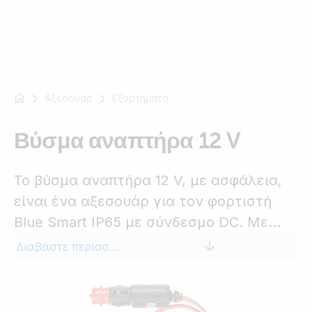
Αξεσουάρ
Εξαρτήματα
Για
παράδειγμα
SmartSolar
Βύσμα αναπτήρα 12 V
Multiplus-
II
Το βύσμα αναπτήρα 12 V, με ασφάλεια,
Orion
είναι ένα αξεσουάρ για τον φορτιστή
XS
Blue Smart IP65 με σύνδεσμο DC. Με
SmartShunt
αυτό το βύσμα μπορείτε να φορτίσετε
Διαβάστε περισσότερα
την μπαταρία του οχήματός σας μέσω
της υποδοχής αναπτήρα.