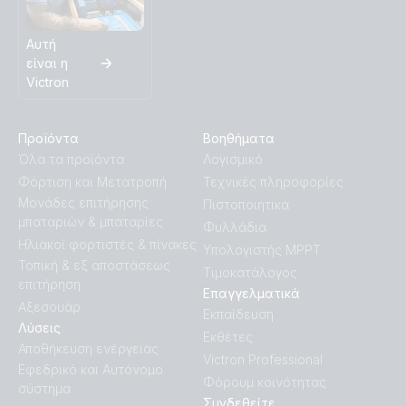
Αυτή
είναι η
Victron
Προϊόντα
Βοηθήματα
Όλα τα προϊόντα
Λογισμικό
Φόρτιση και Μετατροπή
Τεχνικές πληροφορίες
Μονάδες επιτήρησης
Πιστοποιητικά
μπαταριών & μπαταρίες
Φυλλάδια
Ηλιακοί φορτιστές & πίνακες
Υπολογιστής MPPT
Τοπική & εξ αποστάσεως
Τιμοκατάλογος
επιτήρηση
Επαγγελματικά
Αξεσουάρ
Εκπαίδευση
Λύσεις
Εκθέτες
Αποθήκευση ενέργειας
Victron Professional
Εφεδρικό και Αυτόνομο
Φόρουμ κοινότητας
σύστημα
Συνδεθείτε