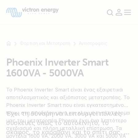
Φόρτιση και Μετατροπή
Αντιστροφείς
Phoenix Inverter Smart
Για
1600VA - 5000VA
παράδειγμα
SmartSolar
Multiplus-
Το Phoenix Inverter Smart είναι ένας εξαιρετικά
II
αποτελεσματικός και αξιόπιστος μετατροπέας. Το
Orion
Phoenix Inverter Smart που είναι εγκατεστημένο
XS
πάνω στη αποδεδειγμένη και ελεγμένη πλατφόρμα
Έχει τη δύναμη να λειτουργεί πολλές
SmartShunt
μας του μετατροπέα Phoenix έχει ένα λεπτότερο
συσκευές όπως το αυτοκίνητό, το
σχεδιασμό και πλήρη μεταλλική επίστρωση. Τα
σκάφος, το καραβάνι και το σπίτι σας. Ο
μοντέλα 1600 VA, 2000 VA, 3000 VA και 5000 VA