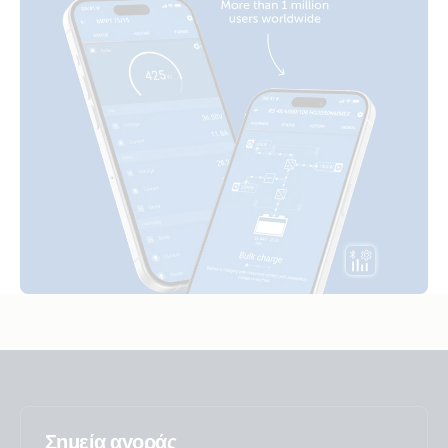
Inverter 24V 5000VA Smart (front)
Inverter 24V 5000VA Smart (left)
Inverter 24V 5000VA Smart (right)
Inverter 48V 1600VA Smart (front)
Inverter 48V 2000VA Smart (front)
Inverter 48V 3000VA Smart (front)
Inverter 48V 5000VA Smart (bottom open)
Inverter 48V 5000VA Smart (bottom)
Σημεία αγοράς
Inverter 48V 5000VA Smart (conn)