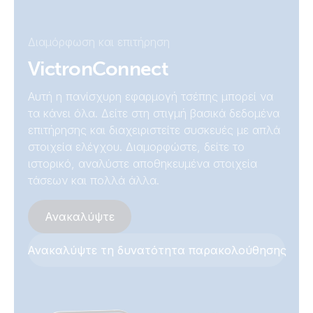
Phoenix Inverter Smart 24V 5000VA
Inverter 12V 3000VA Smart (conn)
Διαμόρφωση και επιτήρηση
Phoenix Inverter Smart 48V 5000VA
VictronConnect
Inverter 12V 3000VA Smart (front)
Αυτή η πανίσχυρη εφαρμογή τσέπης μπορεί να
Inverter 12V 3000VA Smart (left)
τα κάνει όλα. Δείτε στη στιγμή βασικά δεδομένα
επιτήρησης και διαχειριστείτε συσκευές με απλά
Inverter 12V 3000VA Smart (right)
στοιχεία ελέγχου. Διαμορφώστε, δείτε το
ιστορικό, αναλύστε αποθηκευμένα στοιχεία
τάσεων και πολλά άλλα.
Inverter 24V 1600VA Smart (front)
Ανακαλύψτε
Inverter 24V 3000VA Smart (front)
Ανακαλύψτε τη δυνατότητα παρακολούθησης
Inverter 24V 5000VA Smart (bottom conn)
Inverter 24V 5000VA Smart (bottom)