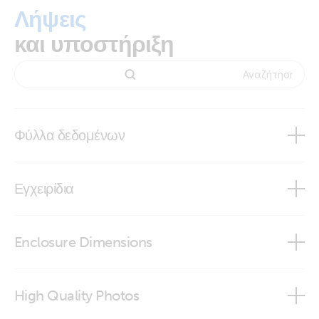
Λήψεις
και υποστήριξη
Φύλλα δεδομένων
Inverter Smart 1600VA - 5000VA
Εγχειρίδια
Enclosure Dimensions
Inverter Smart
Inverter Smart 12V 3000VA
High Quality Photos
VictronConnect app
Inverter Smart 1600VA & 2000VA (From and included Serial