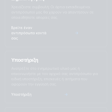
Χρειάζεστε συμβουλή; Οι άρτια εκπαιδευμένοι
αντιπρόσωποί μας θα χαρούν να απαντήσουν σε
Inverter 48V 5000VA Smart (front)
οποιεσδήποτε απορίες σας.
Inverter 48V 5000VA Smart (left)
Βρείτε έναν
αντιπρόσωπο κοντά
σας
Inverter 48V 5000VA Smart (right)
Υποστήριξη
Ανατρέξτε στο ενημερωτικό υλικό μας ή
επικοινωνήστε με τον αρχικό σας αντιπρόσωπο για
ειδική υποστήριξη, επισκευές ή αιτήματα που
αφορούν την εγγύησή σας.
Υποστήριξη