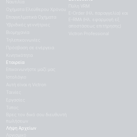
Ναυτιλία
Πύλη VRM
Οχήματα Ελεύθερου Χρόνου
E-Order (Ηλ. παραγγελία) και
Επαγγελματικά Οχήματα
E-RMA (Ηλ. εφαρμογή εξ
Υβριδικές γεννήτριες
αποστάσεως επιτήρησης)
Βιομηχανία
Victron Professional
Τηλεπικοινωνίες
Πρόσβαση σε ενέργεια
Κινητικότητα
Εταιρεία
Επικοινωνήστε μαζί μας
Ιστολόγιο
Αυτή είναι η Victron
Ταινίες
Εργασίες
Τύπος
Βρες τον δικό σου διευθυντή
πωλήσεων
Λήψη Αρχείων
Λογισμικό