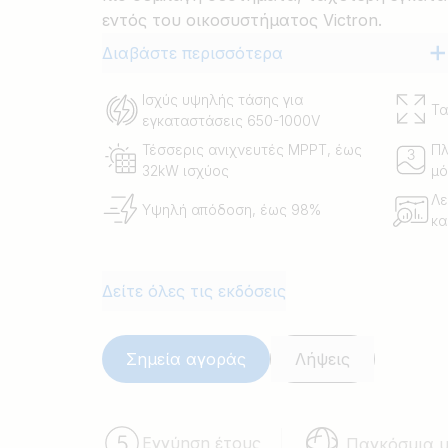
εντός του οικοσυστήματος Victron.
Διαβάστε περισσότερα
Ισχύς υψηλής τάσης για
Τα
εγκαταστάσεις 650-1000V
Τέσσερις ανιχνευτές MPPT, έως
Πλ
32kW ισχύος
μό
Λε
Υψηλή απόδοση, έως 98%
κα
Δείτε όλες τις εκδόσεις
Σημεία αγοράς
Λήψεις
Εγγύηση έτους
Παγκόσμια 