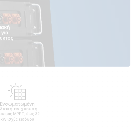
ιακή
 για
 εκτός
Ενσωματωμένη
λιακή ανίχνευση
σσερις MPPT, έως 32
kW ισχύς εισόδου