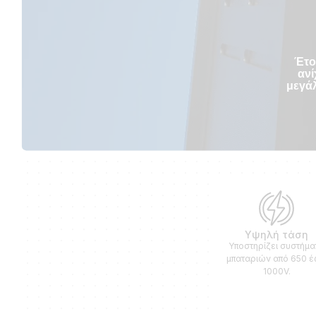
Έτο
ανί
μεγάλ
Υψηλή τάση
Υποστηρίζει συστήμα
μπαταριών από 650 
1000V.