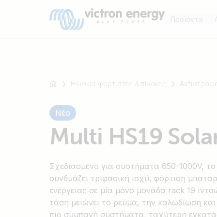
Προϊόντα
Ηλιακοί φορτιστές & πίνακες
Αντιστροφε
Για
παράδειγμα
Νέο
SmartSolar
Multi HS19 Sola
Multiplus-
II
Orion
Σχεδιασμένο για συστήματα 650-1000V, το 
XS
συνδυάζει τριφασική ισχύ, φόρτιση μπαταρ
SmartShunt
ενέργειας σε μία μόνο μονάδα rack 19 ιντσ
τάση μειώνει το ρεύμα, την καλωδίωση και
πιο συμπαγή συστήματα, ταχύτερη εγκατ