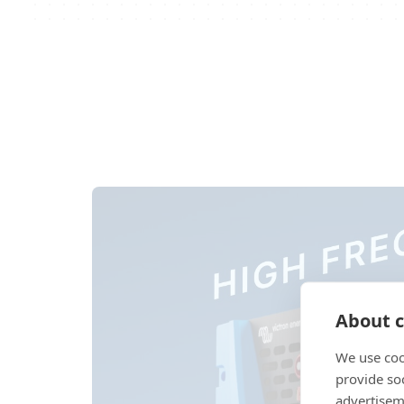
About c
We use coo
provide so
advertisem