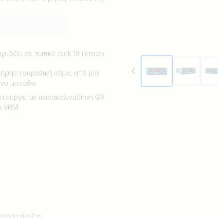
ιριάζει σε τυπικό rack 19 ιντσών
ήρης τριφασική ισχύς από μία
νο μονάδα
ιτουργεί με παρακολούθηση GX
ι VRM
υποστήριξη