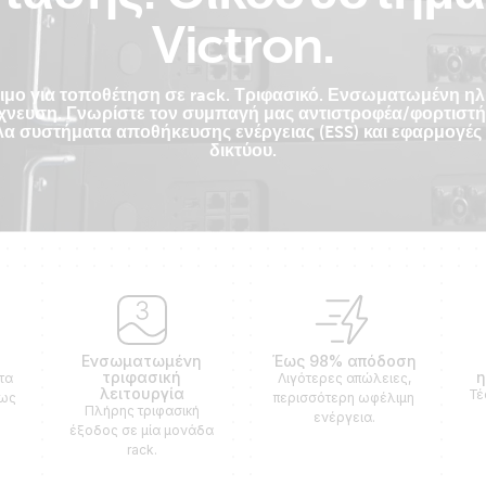
Victron.
ιμο για τοποθέτηση σε rack. Τριφασικό. Ενσωματωμένη ηλ
χνευση. Γνωρίστε τον συμπαγή μας αντιστροφέα/φορτιστή
α συστήματα αποθήκευσης ενέργειας (ESS) και εφαρμογές
δικτύου.
Ενσωματωμένη
Έως 98% απόδοση
τριφασική
η
τα
Λιγότερες απώλειες,
λειτουργία
Τέ
έως
περισσότερη ωφέλιμη
Πλήρης τριφασική
ενέργεια.
έξοδος σε μία μονάδα
rack.