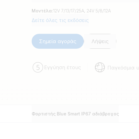
(κλασσικά) αυτοκίνητα, μοτοσυκλέτες, σκ
κάμπερ.
Μοντέλα:
12V 7/13/17/25A, 24V 5/8/12A
Δείτε όλες τις εκδόσεις
Σημεία αγοράς
Λήψεις
Εγγύηση έτους
Παγκόσμια 
Φορτιστής Blue Smart IP67 αδιάβροχος