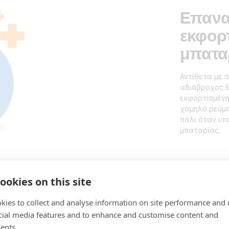
Επανα
εκφορ
μπατα
Αντίθετα με ά
αδιάβροχος θ
εκφορτισμέν
χαμηλό ρεύμα
πάλι όταν υπ
μπαταρίας.
ookies on this site
kies to collect and analyse information on site performance and 
cial media features and to enhance and customise content and
ents.