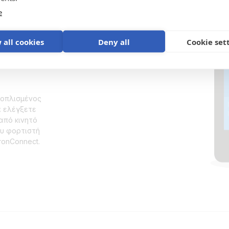
e
της
 all cookies
Deny all
Cookie set
ξοπλισμένος
α ελέγξετε
από κινητό
ου φορτιστή
ronConnect.