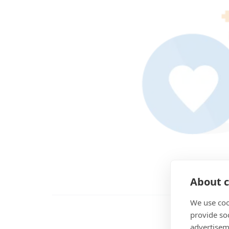
About c
We use coo
provide so
advertisem