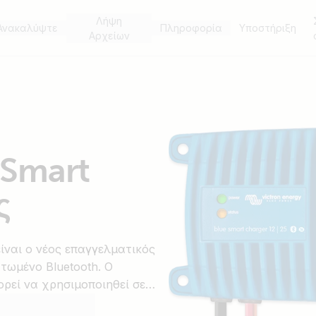
Λήψη
Ανακαλύψτε
Πληροφορία
Υποστήριξη
Αρχείων
 Smart
ς
ίναι ο νέος επαγγελματικός
τωμένο Bluetooth. Ο
ρεί να χρησιμοποιηθεί σε
νοκίνητα οχήματα, όπως