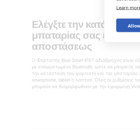
Learn mor
Ελέγξτε την κατάσταση 
Allow
μπαταρίας σας εξ
αποστάσεως
Ο Φορτιστής Blue Smart IP67 αδιάβροχος είναι ε
με ενσωματωμένο Bluetooth, ώστε να μπορείτε ν
την κατάσταση του φορτιστή και της μπαταρίας 
smartphone, tablet ή λάπτοπ. Όλες οι ρυθμίσεις τ
μπορούν να διαμορφωθούν με την εφαρμογή Vict