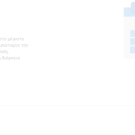
στο μέγιστο
 μπαταρία την
αση,
 διάρκεια