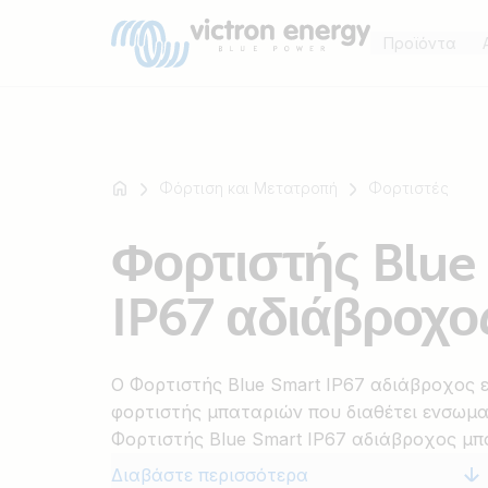
Προϊόντα
Φόρτιση και Μετατροπή
Φορτιστές
Για
Φορτιστής Blue
παράδειγμα
SmartSolar
IP67 αδιάβροχο
Multiplus-
II
Orion
Ο Φορτιστής Blue Smart IP67 αδιάβροχος ε
XS
φορτιστής μπαταριών που διαθέτει ενσωμα
SmartShunt
Φορτιστής Blue Smart IP67 αδιάβροχος μπο
συσκευές στο εργαστήριό σας και σε μηχα
Διαβάστε περισσότερα