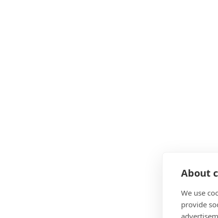
About c
We use coo
provide so
advertisem