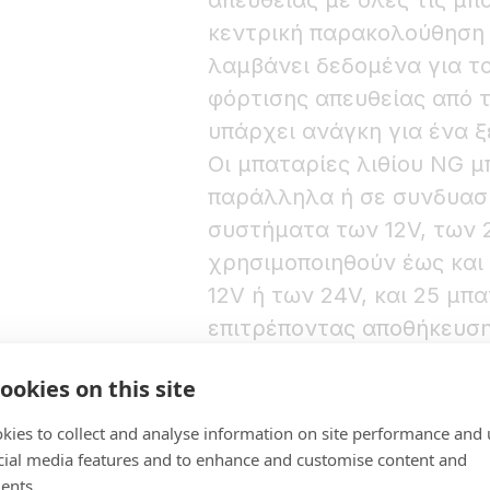
απευθείας με όλες τις μπ
κεντρική παρακολούθηση 
λαμβάνει δεδομένα για τ
φόρτισης απευθείας από τ
υπάρχει ανάγκη για ένα 
Οι μπαταρίες λιθίου NG 
παράλληλα ή σε συνδυασμ
συστήματα των 12V, των 
χρησιμοποιηθούν έως και 
12V ή των 24V, και 25 μπ
επιτρέποντας αποθήκευση 
(12V), τις 384 kWh (24V) κ
ookies on this site
επέκταση της χωρητικότη
εφεδρείας μπορούν να σ
kies to collect and analyse information on site performance and 
μονάδες Lynx Smart BMS.
cial media features and to enhance and customise content and
ents.