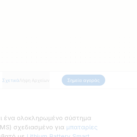
Σχετικά
Λήψη Αρχείων
Σημεία αγοράς
αι ένα ολοκληρωμένο σύστημα
BMS) σχεδιασμένο για
μπαταρίες
μβατό με
Lithium Battery Smart