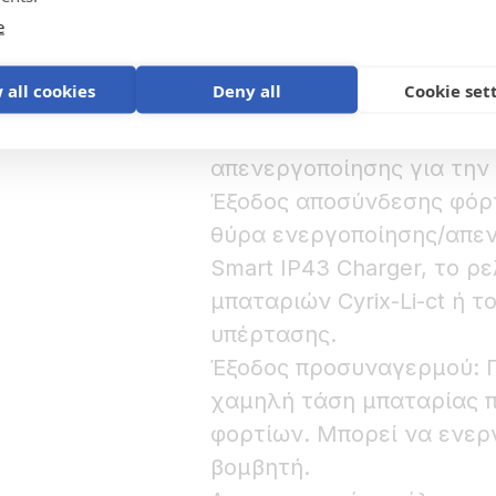
Βασικά χαρακτηριστικά:
e
Έξοδος αποσύνδεσης φορτ
είσοδο ενεργοποίησης/απ
 all cookies
Deny all
Cookie set
BatteryProtect, αντιστρ
φορτίων με λειτουργία α
απενεργοποίησης για την
Έξοδος αποσύνδεσης φόρτ
θύρα ενεργοποίησης/απεν
Smart IP43 Charger, το ρε
μπαταριών Cyrix-Li-ct ή τ
υπέρτασης.
Έξοδος προσυναγερμού: Π
χαμηλή τάση μπαταρίας π
φορτίων. Μπορεί να ενεργ
βομβητή.