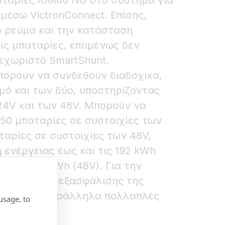
αταρίες λιθίου NG στο σύστημα για
μέσω VictronConnect. Επίσης,
ο ρεύμα και την κατάσταση
ις μπαταρίες, επομένως δεν
ξεχωριστό SmartShunt.
μπορούν να συνδεθούν διαδοχικά,
ό και των δύο, υποστηρίζοντας
24V και των 48V. Μπορούν να
50 μπαταρίες σε συστοιχίες των
αταρίες σε συστοιχίες των 48V,
ενέργειας έως και τις 192 kWh
αι τις 128 kWh (48V). Για την
τας και την εξασφάλισης της
υνδεθούν παράλληλα πολλαπλές
usage, to