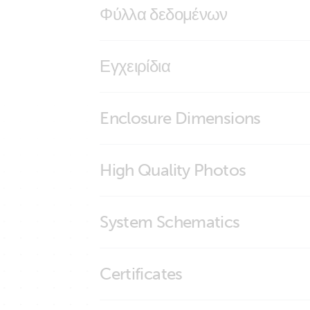
Φύλλα δεδομένων
BMS NG Overview
Εγχειρίδια
SmallBMS NG
smallBMS NG
Enclosure Dimensions
SmallBMS NG
High Quality Photos
SmallBMS NG (Conn)
System Schematics
SmallBMS NG (Connector)
SmallBMS NG (left)
VE.Direct drawing with IP43 Smart Charge
Certificates
smallBMS-NG Cyrix Li charge SBP 220 MP
SmallBMS NG (right)
SmallBMS NG (side)