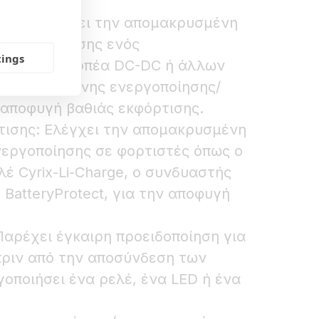
ίου: Ελέγχει την απομακρυσμένη
ενεργοποίησης ενός
tings
οφέα, μετατροπέα DC-DC ή άλλων
πομακρυσμένης ενεργοποίησης/
 αποφυγή βαθιάς εκφόρτισης.
ισης: Ελέγχει την απομακρυσμένη
εργοποίησης σε φορτιστές όπως ο
λέ Cyrix-Li-Charge, ο συνδυαστής
ο BatteryProtect, για την αποφυγή
αρέχει έγκαιρη προειδοποίηση για
ριν από την αποσύνδεση των
οποιήσει ένα ρελέ, ένα LED ή ένα