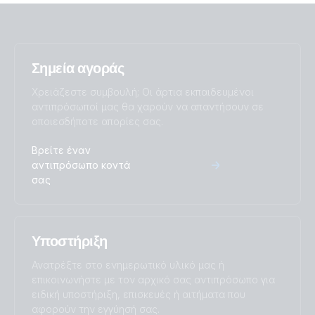
VE Transfer Switch 5kVA (front)
VE Transfer Switch 5kVA (right)
Σημεία αγοράς
Χρειάζεστε συμβουλή; Οι άρτια εκπαιδευμένοι
αντιπρόσωποί μας θα χαρούν να απαντήσουν σε
οποιεσδήποτε απορίες σας.
Βρείτε έναν
αντιπρόσωπο κοντά
σας
Υποστήριξη
Ανατρέξτε στο ενημερωτικό υλικό μας ή
επικοινωνήστε με τον αρχικό σας αντιπρόσωπο για
ειδική υποστήριξη, επισκευές ή αιτήματα που
αφορούν την εγγύησή σας.