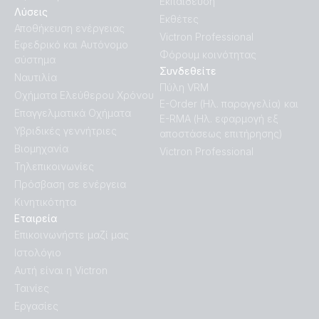
Εκπαίδευση
Λύσεις
Εκθέτες
Αποθήκευση ενέργειας
Victron Professional
Εφεδρικό και Αυτόνομο
Φόρουμ κοινότητας
σύστημα
Συνδεθείτε
Ναυτιλία
Πύλη VRM
Οχήματα Ελεύθερου Χρόνου
E-Order (Ηλ. παραγγελία) και
Επαγγελματικά Οχήματα
E-RMA (Ηλ. εφαρμογή εξ
Υβριδικές γεννήτριες
αποστάσεως επιτήρησης)
Βιομηχανία
Victron Professional
Τηλεπικοινωνίες
Πρόσβαση σε ενέργεια
Κινητικότητα
Εταιρεία
Επικοινωνήστε μαζί μας
Ιστολόγιο
Αυτή είναι η Victron
Ταινίες
Εργασίες