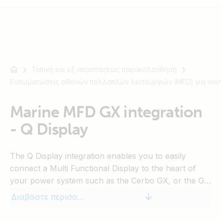
Τοπική και εξ αποστάσεως παρακολούθηση
Για
Ενσωματώσεις οθονών πολλαπλών λειτουργιών (MFD) για ναυ
παράδειγμα
SmartSolar
Multiplus-
Marine MFD GX integration
II
- Q Display
Orion
XS
The Q Display integration enables you to easily
SmartShunt
connect a Multi Functional Display to the heart of
your power system such as the Cerbo GX, or the GX
enabled MultiPlus-II GX. Once connected you can
Διαβάστε περισσότερα
easily monitor and control your boat’s power system,
right on your Glass Bridge. See what else you can do