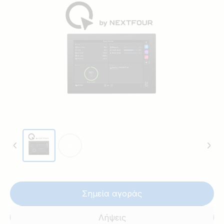
with our Marine power solutions.
Σημεία αγοράς
Λήψεις