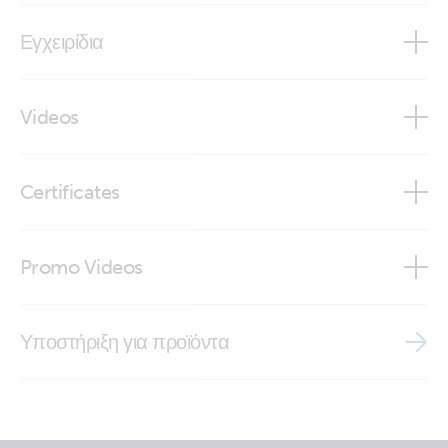
Εγχειρίδια
Marine Integration Guide
Videos
Glass bridge integration Victron Energy - Q display
Certificates
ISO9001 certificate
Promo Videos
Brand video
Υποστήριξη για προϊόντα
Marine MFD app