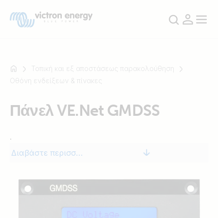
Τοπική και εξ αποστάσεως παρακολούθηση
Οθόνη ενδείξεων & πίνακες
Για
Πάνελ VE.Net GMDSS
παράδειγμα
SmartSolar
.
Multiplus-
II
Διαβάστε περισσότερα
Orion
XS
SmartShunt