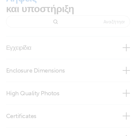
και υποστήριξη
Εγχειρίδια
Enclosure Dimensions
GMDSS Panel
High Quality Photos
GMDSS-panel
Certificates
Declaration of Conformity - VE.Net products