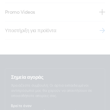
VE.Can Power Cable (front-angle)
Declaration of Conformity - Auxiliary components (2)
Promo Videos
ISO9001 certificate
Brand video
Υποστήριξη για προϊόντα
Σημεία αγοράς
Χρειάζεστε συμβουλή; Οι άρτια εκπαιδευμένοι
αντιπρόσωποί μας θα χαρούν να απαντήσουν σε
οποιεσδήποτε απορίες σας.
Βρείτε έναν