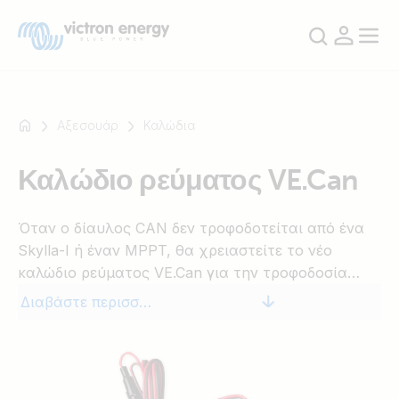
Αξεσουάρ
Καλώδια
Καλώδιο ρεύματος VE.Can
Για
παράδειγμα
Όταν ο δίαυλος CAN δεν τροφοδοτείται από ένα
SmartSolar
Skylla-I ή έναν MPPT, θα χρειαστείτε το νέο
Multiplus-
καλώδιο ρεύματος VE.Can για την τροφοδοσία
II
ρεύματος.
Orion
Διαβάστε περισσότερα
XS
SmartShunt