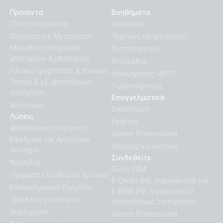
Προϊόντα
Βοηθήματα
Όλα τα προϊόντα
Λογισμικό
Φόρτιση και Μετατροπή
Τεχνικές πληροφορίες
Μονάδες επιτήρησης
Πιστοποιητικά
μπαταριών & μπαταρίες
Φυλλάδια
Ηλιακοί φορτιστές & πίνακες
Υπολογιστής MPPT
Τοπική & εξ αποστάσεως
Τιμοκατάλογος
επιτήρηση
Επαγγελματικά
Αξεσουάρ
Εκπαίδευση
Λύσεις
Εκθέτες
Αποθήκευση ενέργειας
Victron Professional
Εφεδρικό και Αυτόνομο
Φόρουμ κοινότητας
σύστημα
Συνδεθείτε
Ναυτιλία
Πύλη VRM
Οχήματα Ελεύθερου Χρόνου
E-Order (Ηλ. παραγγελία) και
Επαγγελματικά Οχήματα
E-RMA (Ηλ. εφαρμογή εξ
Υβριδικές γεννήτριες
αποστάσεως επιτήρησης)
Βιομηχανία
Victron Professional