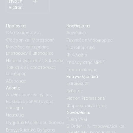
είναι η
Victron
Προϊόντα
Βοηθήματα
Όλα τα προϊόντα
Λογισμικό
Φόρτιση και Μετατροπή
Τεχνικές πληροφορίες
Μονάδες επιτήρησης
Πιστοποιητικά
μπαταριών & μπαταρίες
Φυλλάδια
Ηλιακοί φορτιστές & πίνακες
Υπολογιστής MPPT
Τοπική & εξ αποστάσεως
Τιμοκατάλογος
επιτήρηση
Επαγγελματικά
Αξεσουάρ
Εκπαίδευση
Λύσεις
Εκθέτες
Αποθήκευση ενέργειας
Victron Professional
Εφεδρικό και Αυτόνομο
Φόρουμ κοινότητας
σύστημα
Συνδεθείτε
Ναυτιλία
Πύλη VRM
Οχήματα Ελεύθερου Χρόνου
E-Order (Ηλ. παραγγελία) και
Επαγγελματικά Οχήματα
E-RMA (Ηλ. εφαρμογή εξ