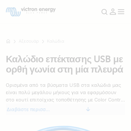
Αξεσουάρ
Καλώδια
Καλώδιο επέκτασης USB με
Για
ορθή γωνία στη μία πλευρά
παράδειγμα
SmartSolar
Multiplus-
Ορισμένα από τα βύσματα USB στα καλώδιά μας
II
είναι πολύ μεγάλου μήκους για να εφαρμόσουν
Orion
στο κουτί επιτοίχιας τοποθέτησης με Color Control
XS
GX. Χρησιμοποιήστε αυτό το καλώδιο επέκτασης
Διαβάστε περισσότερα
SmartShunt
USB. Διατίθεται σε μήκος 0,3 m.