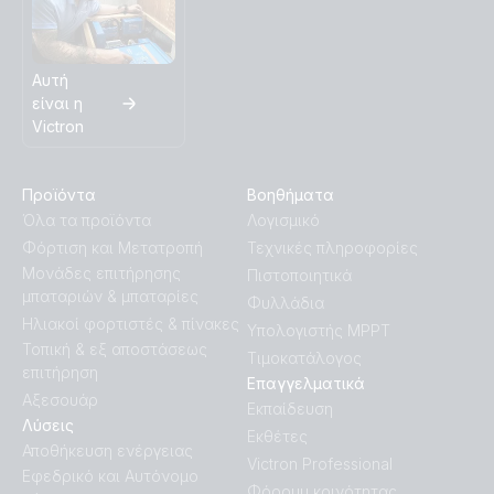
Αυτή
είναι η
Victron
Προϊόντα
Βοηθήματα
Όλα τα προϊόντα
Λογισμικό
Φόρτιση και Μετατροπή
Τεχνικές πληροφορίες
Μονάδες επιτήρησης
Πιστοποιητικά
μπαταριών & μπαταρίες
Φυλλάδια
Ηλιακοί φορτιστές & πίνακες
Υπολογιστής MPPT
Τοπική & εξ αποστάσεως
Τιμοκατάλογος
επιτήρηση
Επαγγελματικά
Αξεσουάρ
Εκπαίδευση
Λύσεις
Εκθέτες
Αποθήκευση ενέργειας
Victron Professional
Εφεδρικό και Αυτόνομο
Φόρουμ κοινότητας