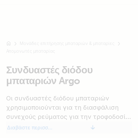
Μονάδες επιτήρησης μπαταριών & μπαταρίες
Για
Απομονωτές μπαταρίας
παράδειγμα
SmartSolar
Multiplus-
Συνδυαστές διόδου
II
μπαταριών Argo
Orion
XS
Οι συνδυαστές διόδου μπαταριών
SmartShunt
χρησιμοποιούνται για τη διασφάλιση
συνεχούς ρεύματος για την τροφοδοσία
σημαντικού εξοπλισμού, όπως για
Διαβάστε περισσότερα
παράδειγμα ένα ηλεκτρονικό σύστημα