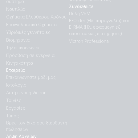
σύστημα
Συνδεθείτε
Ναυτιλία
Πύλη VRM
Οχήματα Ελεύθερου Χρόνου
E-Order (Ηλ. παραγγελία) και
Επαγγελματικά Οχήματα
E-RMA (Ηλ. εφαρμογή εξ
Υβριδικές γεννήτριες
αποστάσεως επιτήρησης)
Βιομηχανία
Victron Professional
Τηλεπικοινωνίες
Πρόσβαση σε ενέργεια
Κινητικότητα
Εταιρεία
Επικοινωνήστε μαζί μας
Ιστολόγιο
Αυτή είναι η Victron
Ταινίες
Εργασίες
Τύπος
Βρες τον δικό σου διευθυντή
πωλήσεων
Λήψη Αρχείων