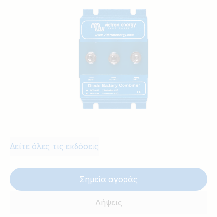
ελέγχου μηχανής. Με τον συνδυαστή
διόδου μπαταριών μπορούν να
χρησιμοποιηθούν δύο ή περισσότερες
πηγές συνεχόμενου ρεύματος σε
παράλληλη διάταξη για την τροφοδοσία
κρίσιμου φορτίου αποστολής. Σε
περίπτωση βλάβης της μίας πηγής, δεν
θα διακοπεί η τροφοδοσία κρίσιμου
φορτίου.
Δείτε όλες τις εκδόσεις
Σημεία αγοράς
Λήψεις