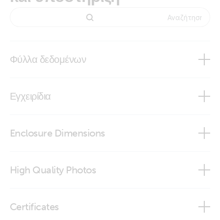
Φύλλα δεδομένων
Battery Regulations
Εγχειρίδια
Telecom Batteries
Enclosure Dimensions
AGM Telecom Battery 12V/115Ah (M8)
High Quality Photos
AGM Telecom Battery 12V/115Ah (M8)
12V 115Ah AGM Telecom Battery (front-angle)
Certificates
AGM Telecom Battery 12V/165Ah (M8)