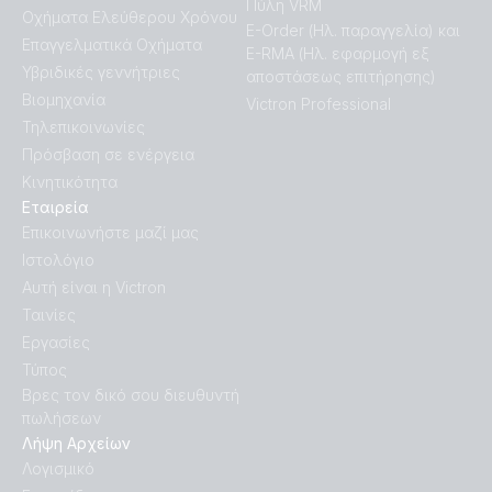
Πύλη VRM
Οχήματα Ελεύθερου Χρόνου
E-Order (Ηλ. παραγγελία) και
Επαγγελματικά Οχήματα
E-RMA (Ηλ. εφαρμογή εξ
Υβριδικές γεννήτριες
αποστάσεως επιτήρησης)
Βιομηχανία
Victron Professional
Τηλεπικοινωνίες
Πρόσβαση σε ενέργεια
Κινητικότητα
Εταιρεία
Επικοινωνήστε μαζί μας
Ιστολόγιο
Αυτή είναι η Victron
Ταινίες
Εργασίες
Τύπος
Βρες τον δικό σου διευθυντή
πωλήσεων
Λήψη Αρχείων
Λογισμικό