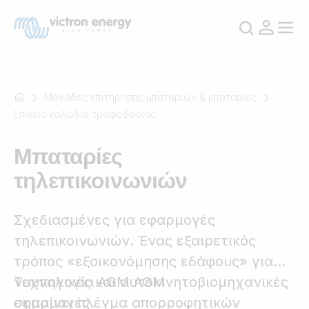
Μονάδες επιτήρησης μπαταριών & μπαταρίες
Επίγειο καλώδιο τροφοδοσίας
Για
Μπαταρίες
παράδειγμα
τηλεπικοινωνιών
SmartSolar
Multiplus-
II
Σχεδιασμένες για εφαρμογές
Orion
τηλεπικοινωνιών. Ένας εξαιρετικός
XS
τρόπος «εξοικονόμησης εδάφους» για
SmartShunt
ναυπηγικές και αυτοκινητοβιομηχανικές
Τεχνολογία AGM AGM
εφαρμογές
σημαίνει πλέγμα απορροφητικών