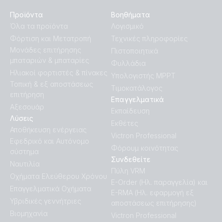
Προϊόντα
Βοηθήματα
Όλα τα προϊόντα
Λογισμικό
Φόρτιση και Μετατροπή
Τεχνικές πληροφορίες
Μονάδες επιτήρησης
Πιστοποιητικά
μπαταριών & μπαταρίες
Φυλλάδια
Ηλιακοί φορτιστές & πίνακες
Υπολογιστής MPPT
Τοπική & εξ αποστάσεως
Τιμοκατάλογος
επιτήρηση
Επαγγελματικά
Αξεσουάρ
Εκπαίδευση
Λύσεις
Εκθέτες
Αποθήκευση ενέργειας
Victron Professional
Εφεδρικό και Αυτόνομο
Φόρουμ κοινότητας
σύστημα
Συνδεθείτε
Ναυτιλία
Πύλη VRM
Οχήματα Ελεύθερου Χρόνου
E-Order (Ηλ. παραγγελία) και
Επαγγελματικά Οχήματα
E-RMA (Ηλ. εφαρμογή εξ
Υβριδικές γεννήτριες
αποστάσεως επιτήρησης)
Βιομηχανία
Victron Professional