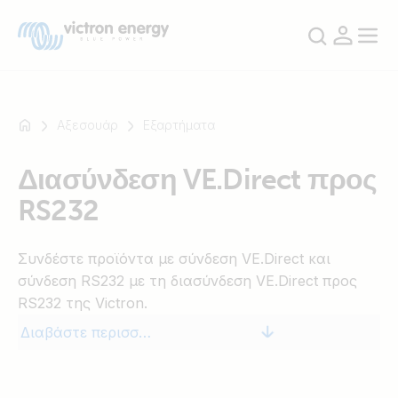
Αξεσουάρ
Εξαρτήματα
Διασύνδεση VE.Direct προς
Για
RS232
παράδειγμα
SmartSolar
Multiplus-
Συνδέστε προϊόντα με σύνδεση VE.Direct και
II
σύνδεση RS232 με τη διασύνδεση VE.Direct προς
Orion
RS232 της Victron.
XS
Διαβάστε περισσότερα
SmartShunt